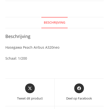
BESCHRIJVING
Beschrijving
Hasegawa Peach Airbus A320neo
Schaal: 1/200
Opent
Opent
in
in
een
een
Tweet dit product
Deel op Facebook
nieuw
nieuw
venster
venster