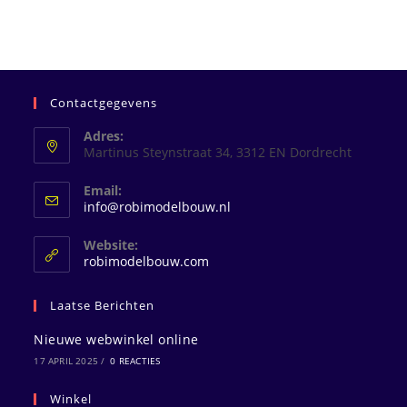
Contactgegevens
Adres:
Martinus Steynstraat 34, 3312 EN Dordrecht
Email:
Opent
info@robimodelbouw.nl
in
je
Website:
toepassing
robimodelbouw.com
Laatse Berichten
Nieuwe webwinkel online
17 APRIL 2025
/
0 REACTIES
Winkel