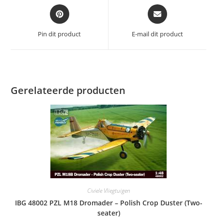
Opent
Opent
in
in
een
een
Pin dit product
E-mail dit product
nieuw
nieuw
venster
venster
Gerelateerde producten
Civiele Vliegtuigen
IBG 48002 PZL M18 Dromader – Polish Crop Duster (Two-
seater)