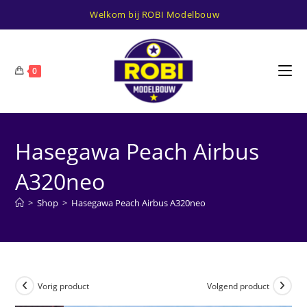
Ga
Welkom bij ROBI Modelbouw
naar
inhoud
0
Hasegawa Peach Airbus
A320neo
>
Shop
>
Hasegawa Peach Airbus A320neo
Vorig product
Volgend product