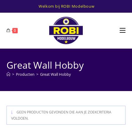
Ga
Welkom bij ROBI Modelbouw
naar
inhoud
0
Great Wall Hobby
>
Producten
>
Great Wall Hobby
GEEN PRODUCTEN GEVONDEN DIE AAN JE ZOEKCRITERIA
VOLDOEN.