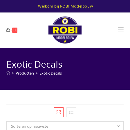
Ga
Welkom bij ROBI Modelbouw
naar
inhoud
0
Exotic Decals
>
Producten
>
Exotic Decals
Sorteren op nieuwste