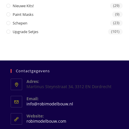
Nieuwe Kits!
(29)
Paint Masks
(9)
Schepen
(23)
Upgrade Setjes
(101)
Contactgegevens
Adres:
Martinus Steynstraat 34, 3312 EN Dordrecht
Email:
Opent
info@robimodelbouw.nl
in
je
Website:
toepassing
robimodelbouw.com